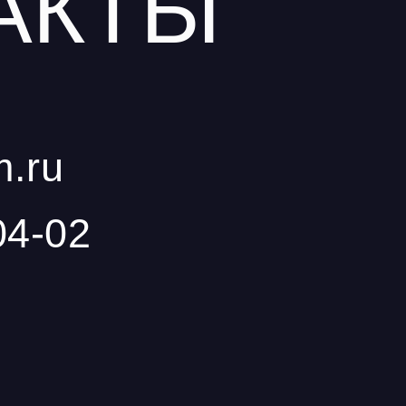
АКТЫ
m.ru
04-02