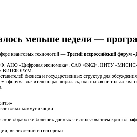
алось меньше недели — програ
 сфере квантовых технологий —
Третий всероссийский форум «
 РФ, АНО «Цифровая экономика», ОАО «РЖД», НИТУ «МИСИС» 
м и ВИПФОРУМ.
авителей бизнеса и государственных структур для обсуждения
тема форума значительно расширилась, охватывая не только ква
а.
зонты»
 квантовых коммуникаций
пасной обработки больших данных с использованием криптогра
ций, вычислений и сенсорики